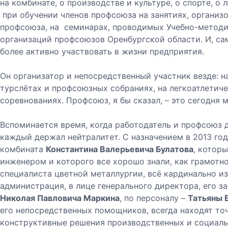
на комбинате, о производстве и культуре, о спорте, о
при обучении членов профсоюза на занятиях, органи
профсоюза, на семинарах, проводимых Учебно-метод
организаций профсоюзов Оренбургской области. И, сам
более активно участвовать в жизни предприятия.
Он организатор и непосредственный участник везде: н
турслётах и профсоюзных собраниях, на легкоатлетич
соревнованиях. Профсоюз, я бы сказал, – это сегодня 
Вспоминается время, когда работодатель и профсоюз д
каждый держал нейтралитет. С назначением в 2013 го
комбината
Константина Валерьевича Булатова
, котор
инженером и которого все хорошо знали, как грамотн
специалиста цветной металлургии, всё кардинально и
администрация, в лице генерального директора, его з
Николая Павловича Маркина
, по персоналу –
Татьяны 
его непосредственных помощников, всегда находят то
конструктивные решения производственных и социаль