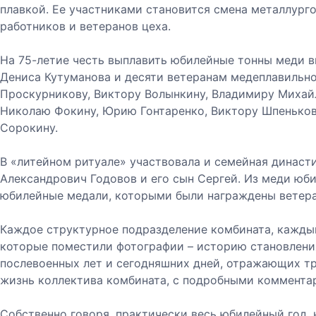
плавкой. Ее участниками становится смена металлург
работников и ветеранов цеха.
На 75-летие честь выплавить юбилейные тонны меди 
Дениса Кутуманова и десяти ветеранам медеплавильно
Проскурникову, Виктору Волынкину, Владимиру Михай
Николаю Фокину, Юрию Гонтаренко, Виктору Шпенько
Сорокину.
В «литейном ритуале» участвовала и семейная династ
Александрович Годовов и его сын Сергей. Из меди юб
юбилейные медали, которыми были награждены ветер
Каждое структурное подразделение комбината, каждый
которые поместили фотографии – историю становления
послевоенных лет и сегодняшних дней, отражающих т
жизнь коллектива комбината, с подробными коммен
Собственно говоря, практически весь юбилейный год, 