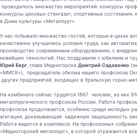
проводилось множество мероприятий: конкурсы проф
конкурсы цеховых стенгазет, спортивные состязания,
в Доме культуры «Металлург».
У нас побывало множество гостей, которые в цехах во
качественно улучшились условия труда, как автомати
производство современным оборудованием, с внедрен
новейших технологий. Нас поздравили с юбилеем и т
Юрий Берг
, глава Медногорска
Дмитрий Садовенко
(э
«ММСК»), председатель обкома нашего профсоюза Окс
других предприятий, входящих в Уральскую горно-ме
На комбинате сейчас трудятся 1867 человек, из них 9
металлургического профсоюза России. Работа профко
профсоюза продолжается, особенно среди молодых ра
агитация, доказывающая надежную защищенность заня
Работа ведется в комплексе. На профсоюзных собрания
«Медногорский металлург», в которой отражаются вс