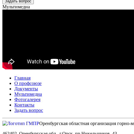
Задать вопрос
Мультимедиа
Главная
О профсоюзе
Документы
Мультимедиа
Фотогалерея
Контакты
Задать вопрос
Оренбургская областная организация горно-
462402, Оренбургская обл., г.Орск, пр.Никельщиков, 43