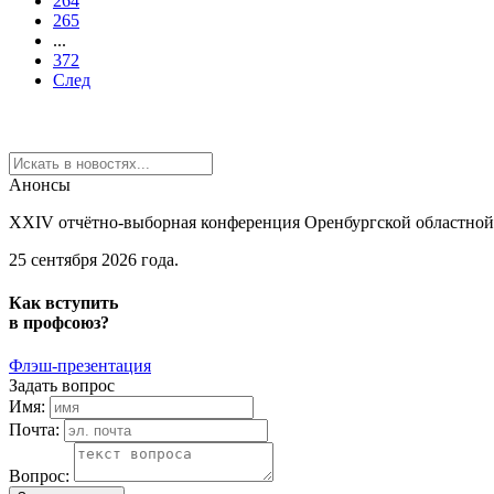
264
265
...
372
След
Анонсы
XXIV отчётно-выборная конференция Оренбургской областно
25 сентября 2026 года.
Как
вступить
в
профсоюз?
Флэш-презентация
Задать вопрос
Имя:
Почта:
Вопрос: