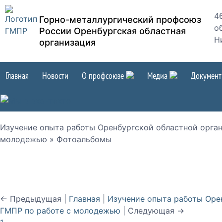
4
Горно-металлургический профсоюз
об
России Оренбургская областная
Н
организация
Главная
Новости
О профсоюзе
Медиа
Докумен
Изучение опыта работы Оренбургской областной орган
молодежью » Фотоальбомы
← Предыдущая |
Главная
|
Изучение опыта работы Оре
ГМПР по работе с молодежью
| Следующая →